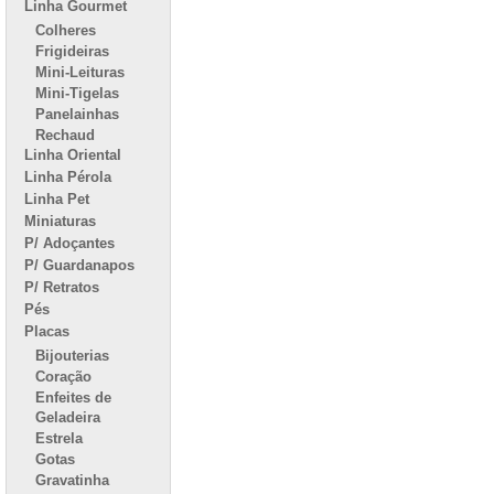
Linha Gourmet
Colheres
Frigideiras
Mini-Leituras
Mini-Tigelas
Panelainhas
Rechaud
Linha Oriental
Linha Pérola
Linha Pet
Miniaturas
P/ Adoçantes
P/ Guardanapos
P/ Retratos
Pés
Placas
Bijouterias
Coração
Enfeites de
Geladeira
Estrela
Gotas
Gravatinha