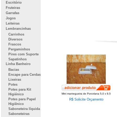
Escritório
Fruteiras
Garrafas
Jogos
Leiteiras
Lembrancinhas
Carrinhos
Diversos
Frascos
Pergaminhos
Pires com Suporte
Sapatinhos
Linha Banheiro
Bacias
Encape para Cerdas
Lixeiras
Potes
Potes para Kit
Higiénico
Mini mantegueira de Porcelana 5,0 x 9,5
Potes para Papel
R$ Solicite Orçamento
Higiênico
Saboneteira líquida
Saboneteiras