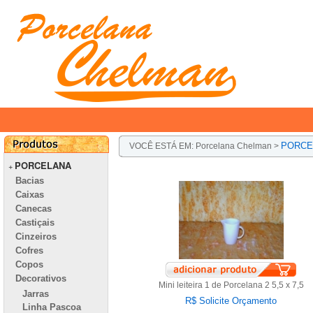
PORCE
VOCÊ ESTÁ EM:
Porcelana Chelman
>
PORCELANA
+
Bacias
Caixas
Canecas
Castiçais
Cinzeiros
Cofres
Copos
Decorativos
Mini leiteira 1 de Porcelana 2 5,5 x 7,5
Jarras
R$ Solicite Orçamento
Linha Pascoa