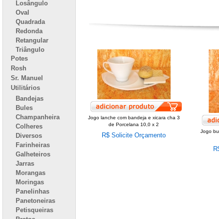
Losângulo
Oval
Quadrada
Redonda
Retangular
Triângulo
Potes
Rosh
Sr. Manuel
Utilitários
Bandejas
Bules
Champanheira
Jogo lanche com bandeja e xicara cha 3
de Porcelana 10,0 x 2
Colheres
Jogo bu
R$ Solicite Orçamento
Diversos
Farinheiras
R
Galheteiros
Jarras
Morangas
Moringas
Panelinhas
Panetoneiras
Petisqueiras