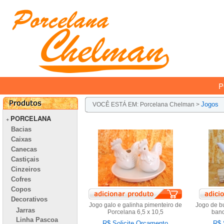
P
Jogos
VOCÊ ESTÁ EM:
Porcelana Chelman
>
PORCELANA
+
Bacias
Caixas
Canecas
Castiçais
Cinzeiros
Cofres
Copos
Decorativos
Jogo galo e galinha pimenteiro de
Jogo de b
Jarras
Porcelana 6,5 x 10,5
band
Linha Pascoa
R$ Solicite Orçamento
R$ 