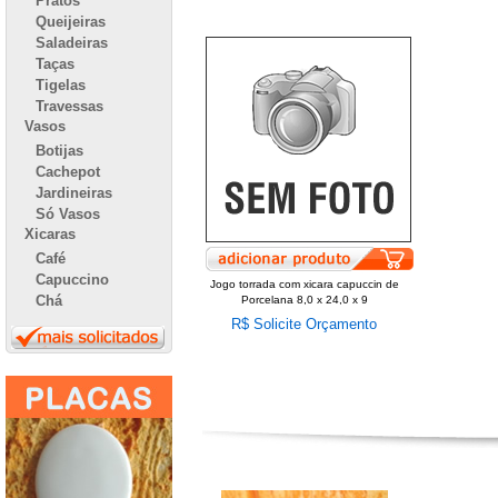
Pratos
Queijeiras
Saladeiras
Taças
Tigelas
Travessas
Vasos
Botijas
Cachepot
Jardineiras
Só Vasos
Xicaras
Café
Capuccino
Jogo torrada com xicara capuccin de
Chá
Porcelana 8,0 x 24,0 x 9
R$ Solicite Orçamento