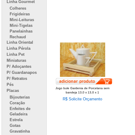
Linha Gourmet
Colheres
Frigideiras
Mini-Leituras
Mini-Tigelas
Panelainhas
Rechaud
Linha Oriental
Linha Pérola
Linha Pet
Miniaturas
P/ Adoçantes
P/ Guardanapos
P/ Retratos
Pés
Jogo bule Gardenia de Porcelana sem
Placas
bandeja 13,0 x 13,0 x 1
Bijouterias
R$ Solicite Orçamento
Coração
Enfeites de
Geladeira
Estrela
Gotas
Gravatinha