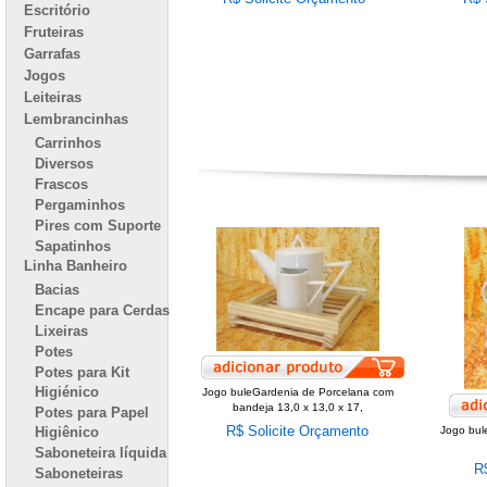
Escritório
Fruteiras
Garrafas
Jogos
Leiteiras
Lembrancinhas
Carrinhos
Diversos
Frascos
Pergaminhos
Pires com Suporte
Sapatinhos
Linha Banheiro
Bacias
Encape para Cerdas
Lixeiras
Potes
Potes para Kit
Higiénico
Jogo buleGardenia de Porcelana com
bandeja 13,0 x 13,0 x 17,
Potes para Papel
R$ Solicite Orçamento
Higiênico
Jogo bul
Saboneteira líquida
R
Saboneteiras