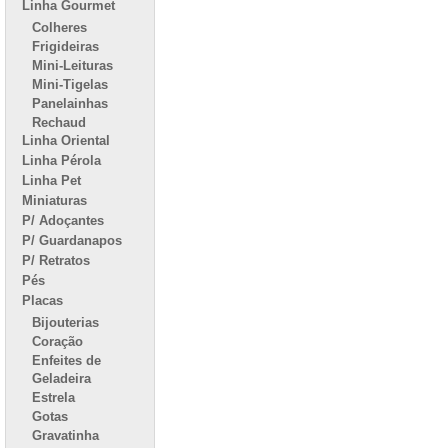
Linha Gourmet
Colheres
Frigideiras
Mini-Leituras
Mini-Tigelas
Panelainhas
Rechaud
Linha Oriental
Linha Pérola
Linha Pet
Miniaturas
P/ Adoçantes
P/ Guardanapos
P/ Retratos
Pés
Placas
Bijouterias
Coração
Enfeites de
Geladeira
Estrela
Gotas
Gravatinha