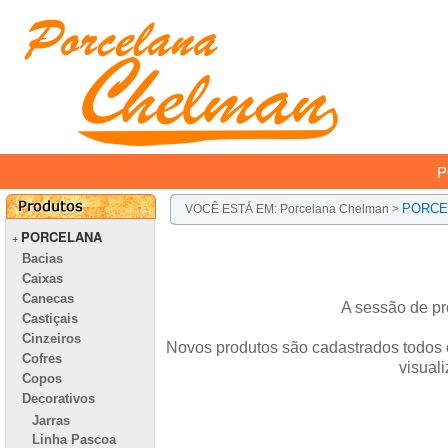
P
PORCE
VOCÊ ESTÁ EM:
Porcelana Chelman
>
PORCELANA
+
Bacias
Caixas
Canecas
A sessão de pr
Castiçais
Cinzeiros
Novos produtos são cadastrados todos o
Cofres
visual
Copos
Decorativos
Jarras
Linha Pascoa