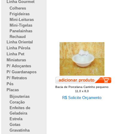
Linha Gourmet
Colheres
Frigideiras
Mini-Leituras
Mini-Tigelas
Panelainhas
Rechaud
Linha Oriental
Linha Pérola
Linha Pet
Miniaturas
P/ Adoçantes
P/ Guardanapos
P/ Retratos
Pés
Bacia de Porcelana Carrinho pequeno
Placas
11,0 x 8,0
Bijouterias
R$ Solicite Orçamento
Coração
Enfeites de
Geladeira
Estrela
Gotas
Gravatinha