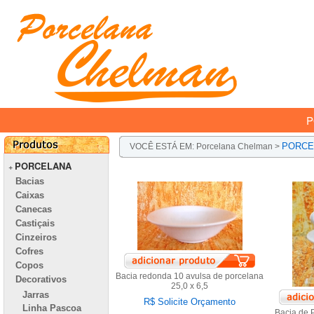
P
PORCE
VOCÊ ESTÁ EM:
Porcelana Chelman
>
PORCELANA
+
Bacias
Caixas
Canecas
Castiçais
Cinzeiros
Cofres
Copos
Bacia redonda 10 avulsa de porcelana
Decorativos
25,0 x 6,5
Jarras
R$ Solicite Orçamento
Linha Pascoa
Bacia de 