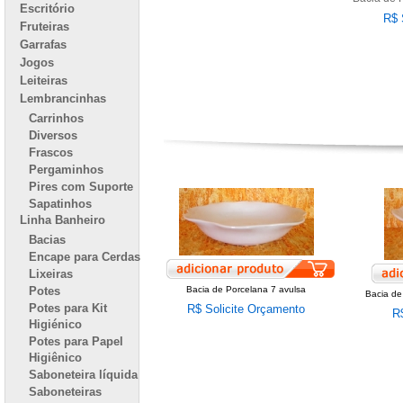
Escritório
R$ 
Fruteiras
Garrafas
Jogos
Leiteiras
Lembrancinhas
Carrinhos
Diversos
Frascos
Pergaminhos
Pires com Suporte
Sapatinhos
Linha Banheiro
Bacias
Encape para Cerdas
Lixeiras
Potes
Bacia de Porcelana 7 avulsa
Bacia de
Potes para Kit
R$ Solicite Orçamento
R
Higiénico
Potes para Papel
Higiênico
Saboneteira líquida
Saboneteiras